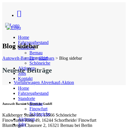
Home
Fahrzeugbestand
Blog sidebar
Standorte
Bernau
Finowfurt
Autowelt-Barnim
>
Sidebars
>
Blog sidebar
Schöneiche
Aktionen
Neueste Beiträge
Jobs
Kontakt
Vorführwagen Abverkauf-Aktion
Home
Fahrzeugbestand
Standorte
Bernau
Autowelt Barnim Schöneiche GmbH
Finowfurt
Schöneiche
Kalkberger Straße 35, 15566 Schöneiche
Aktionen
Finowfurter Ring 49, 16244 Schorfheide/ Finowfurt
Jobs
Blumberger Chaussee 2, 16321 Bernau bei Berlin