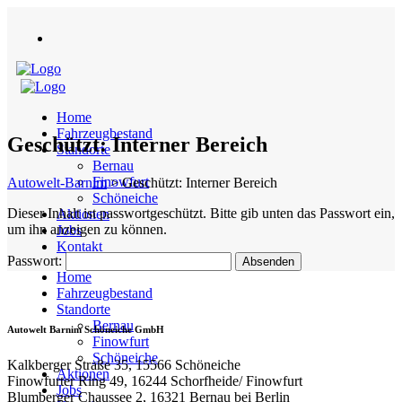
Home
Fahrzeugbestand
Geschützt: Interner Bereich
Standorte
Bernau
Finowfurt
Autowelt-Barnim
>
Geschützt: Interner Bereich
Schöneiche
Dieser Inhalt ist passwortgeschützt. Bitte gib unten das Passwort ein,
Aktionen
um ihn anzeigen zu können.
Jobs
Kontakt
Passwort:
Home
Fahrzeugbestand
Standorte
Bernau
Autowelt Barnim Schöneiche GmbH
Finowfurt
Schöneiche
Kalkberger Straße 35, 15566 Schöneiche
Aktionen
Finowfurter Ring 49, 16244 Schorfheide/ Finowfurt
Jobs
Blumberger Chaussee 2, 16321 Bernau bei Berlin