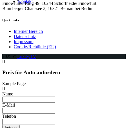
Kontakt
Finowfurter Ring 49, 16244 Schorfheide/ Finowfurt
Blumberger Chaussee 2, 16321 Bernau bei Berlin
Quick Links
Interner Bereich
Datenschutz
Impressum
Cookie-Richtlinie (EU)
2025 ©
Luxity.TV
Preis für Auto anfordern
Sample Page
Name
E-Mail
Telefon
Anfrage