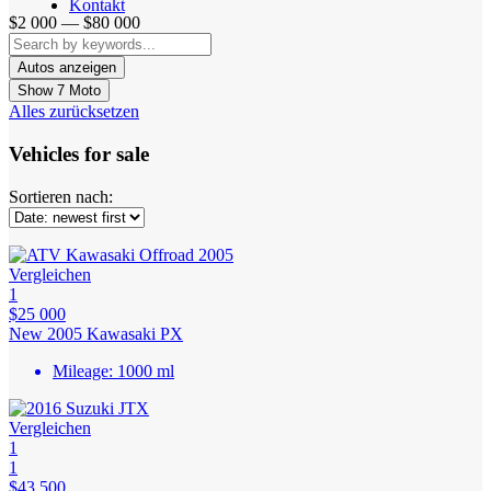
Kontakt
$2 000 — $80 000
Show
7
Moto
Alles zurücksetzen
Vehicles for sale
Sortieren nach:
Vergleichen
1
$25 000
New 2005 Kawasaki PX
Mileage:
1000 ml
Vergleichen
1
1
$43 500