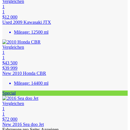
Vergleichen
1
1
$12 000
Used 2009 Kawasaki JTX
Mileage:
12500 ml
Vergleichen
1
1
$43 500
$39 999
New 2010 Honda CBR
Mileage:
14400 ml
Special
Vergleichen
1
1
$72 000
New 2016 Sea doo Jet
Fahrzeuge pro Seite:
Anzeigen