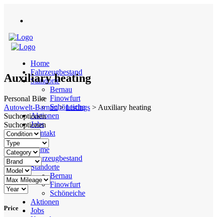
Home
Fahrzeugbestand
Auxiliary heating
Standorte
Bernau
Finowfurt
Personal Bike
Schöneiche
Autowelt-Barnim
>
Listings
>
Auxiliary heating
Aktionen
Suchoptionen
Jobs
Suchoptionen
Kontakt
Home
Fahrzeugbestand
Standorte
Bernau
Finowfurt
Schöneiche
Aktionen
Price
Jobs