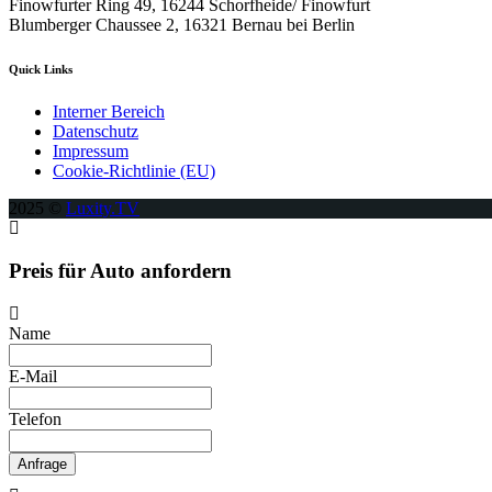
Finowfurter Ring 49, 16244 Schorfheide/ Finowfurt
Blumberger Chaussee 2, 16321 Bernau bei Berlin
Quick Links
Interner Bereich
Datenschutz
Impressum
Cookie-Richtlinie (EU)
2025 ©
Luxity.TV
Preis für Auto anfordern
Name
E-Mail
Telefon
Anfrage