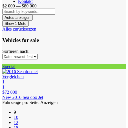
Kontakt
$2 000 — $80 000
Show
1
Moto
Alles zurücksetzen
Vehicles for sale
Sortieren nach:
Special
Vergleichen
1
1
$72 000
New 2016 Sea doo Jet
Fahrzeuge pro Seite:
Anzeigen
9
10
12
18