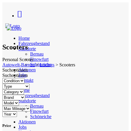
Home
Fahrzeugbestand
Scooters
Standorte
Bernau
Finowfurt
Personal Scooter
Schöneiche
Autowelt-Barnim
>
Listings
>
Scooters
Aktionen
Suchoptionen
Jobs
Suchoptionen
Kontakt
Home
Fahrzeugbestand
Standorte
Bernau
Finowfurt
Schöneiche
Aktionen
Price
Jobs