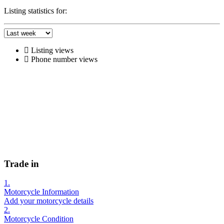
Listing statistics for:
Listing views
Phone number views
Trade in
1.
Motorcycle Information
Add your motorcycle details
2.
Motorcycle Condition